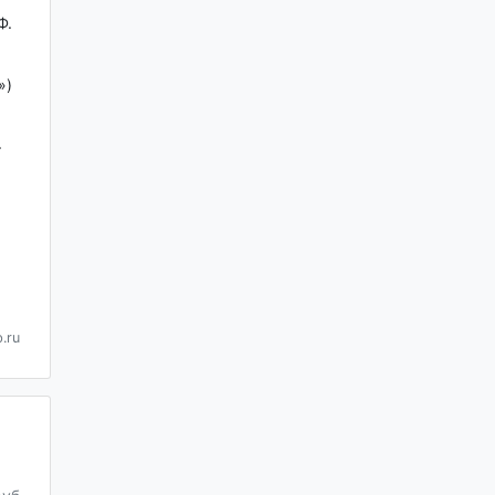
Ф.
»)
+
.ru