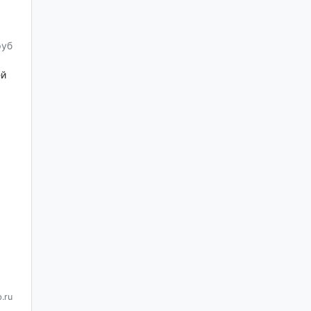
руб
ей
.ru