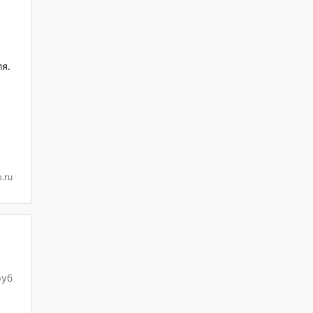
я.
.ru
руб