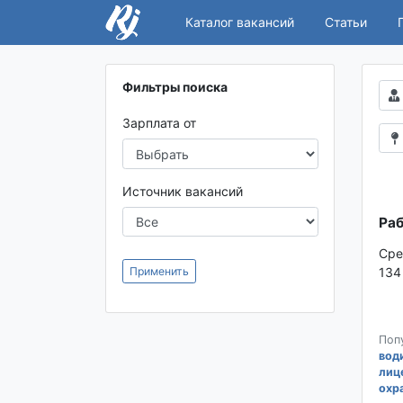
Каталог вакансий
Статьи
Фильтры поиска
Зарплата от
Источник вакансий
Раб
Сре
Применить
134
Поп
вод
лиц
охр