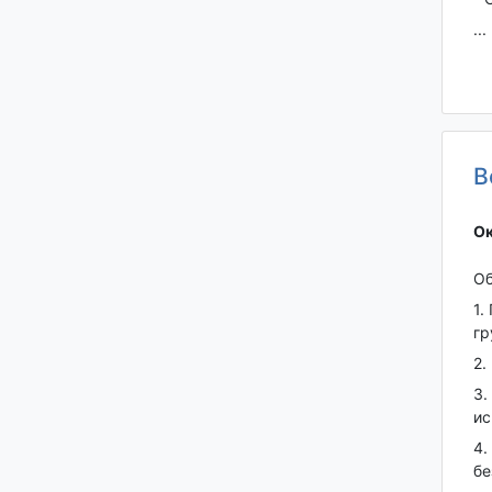
...
В
Ок
Об
1.
гр
2.
3.
ис
4.
бе