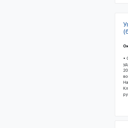
У
(
Ок
• 
уд
20
во
На
Кл
ру