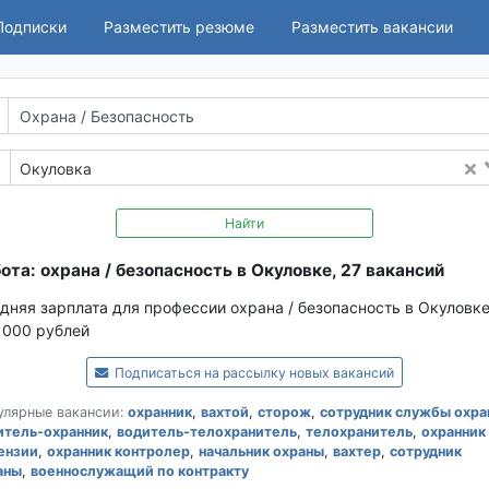
Подписки
Разместить резюме
Разместить вакансии
Окуловка
Найти
ота: охрана / безопасность в Окуловке, 27 вакансий
дняя зарплата для профессии охрана / безопасность в Окуловке
 000 рублей
Подписаться на рассылку новых вакансий
улярные вакансии:
охранник
,
вахтой
,
сторож
,
сотрудник службы охра
итель-охранник
,
водитель-телохранитель
,
телохранитель
,
охранник
ензии
,
охранник контролер
,
начальник охраны
,
вахтер
,
сотрудник
аны
,
военнослужащий по контракту