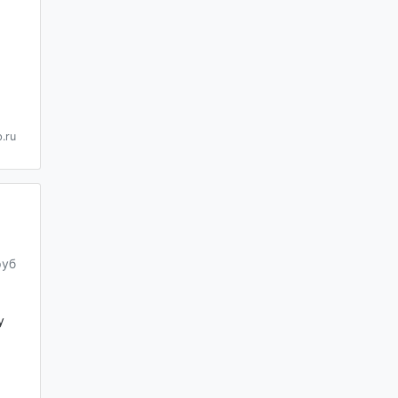
.ru
руб
у