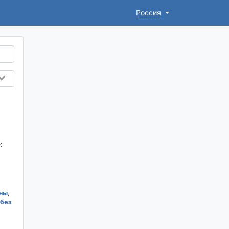
Россия
:
ны
,
 без