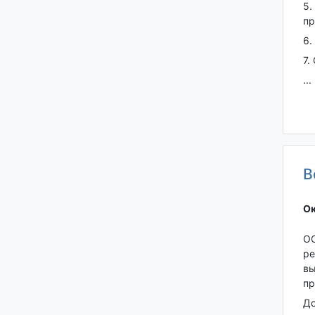
5.
пр
6.
7.
...
В
Ок
ОО
ре
вы
пр
До