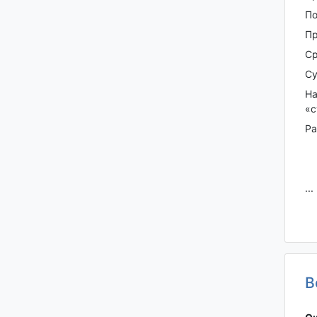
По
Пp
Ср
Су
На
«с
Рa
...
В