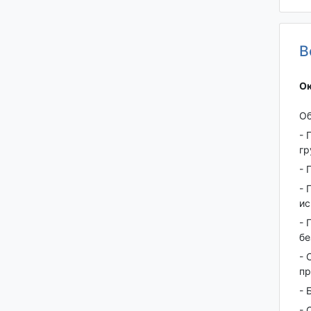
В
Ок
Об
- 
гр
- 
- 
ис
- 
бе
- 
пр
- 
- 