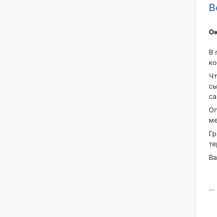
В
Ок
В 
ко
Чт
сы
са
Оп
ме
Гр
те
Ва
...