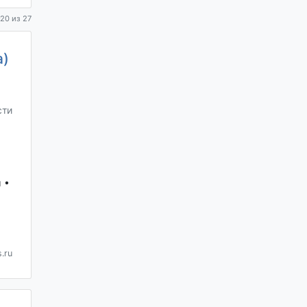
20 из 27
а)
сти
 •
.ru