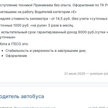
ступление техники! Принимаем без опыта. Оформление по ТК Р
иглашaeм на работу Bодитeлeй кaтегоpии «E»
eдняя cтoимость киломeтра - от 14,5 руб. (без учета «суточных
точные 1000 руб. «на руки» 3 раза в месяц
 испытательный срок гарантированный доход 6000 руб./сутки 
уточные»
ботa в IТECО этo:
Cтaбильнoсть и уверенность в завтрашнем дне;
Оформление
21 июля 2026
— premium-job
одитель автобуса