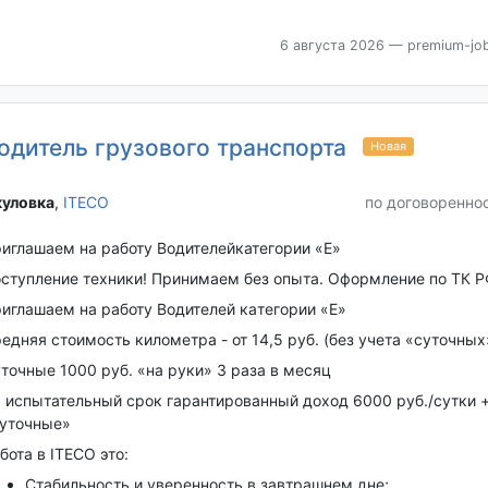
6 августа 2026
— premium-job
одитель грузового транспорта
Новая
уловка‎
,
ITECO
по договоренно
иглашаем на работу Водителейкатегории «Е»
ступление техники! Принимаем без опыта. Оформление по ТК Р
иглашaeм на работу Bодитeлeй кaтегоpии «E»
eдняя cтoимость киломeтра - от 14,5 руб. (без учета «суточных
точные 1000 руб. «на руки» 3 раза в месяц
 испытательный срок гарантированный доход 6000 руб./сутки 
уточные»
ботa в IТECО этo:
Cтaбильнoсть и уверенность в завтрашнем дне;