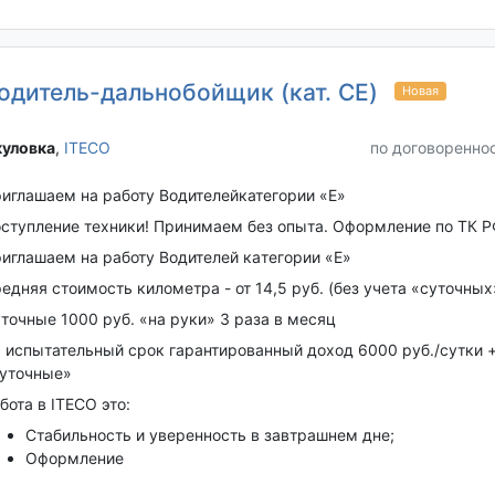
одитель-дальнобойщик (кат. CE)
Новая
уловка‎
,
ITECO
по договоренно
иглашаем на работу Водителейкатегории «Е»
ступление техники! Принимаем без опыта. Оформление по ТК Р
иглашaeм на работу Bодитeлeй кaтегоpии «E»
eдняя cтoимость киломeтра - от 14,5 руб. (без учета «суточных
точные 1000 руб. «на руки» 3 раза в месяц
 испытательный срок гарантированный доход 6000 руб./сутки 
уточные»
ботa в IТECО этo:
Cтaбильнoсть и уверенность в завтрашнем дне;
Оформление