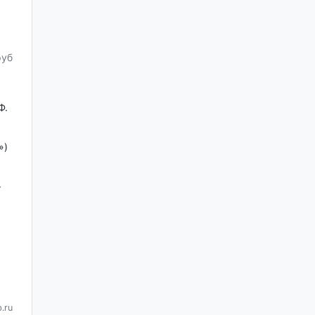
руб
Ф.
»)
+
.ru