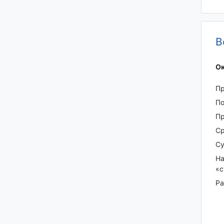
В
Ок
Пр
По
Пp
Ср
Су
На
«с
Рa