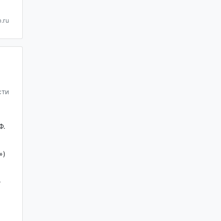
.ru
сти
Ф.
»)
+