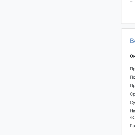
...
В
Ок
Пр
По
Пp
Ср
Су
На
«с
Рa