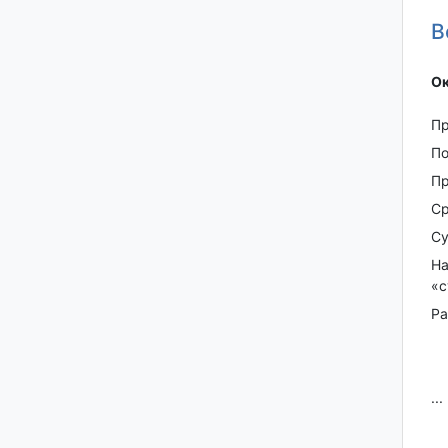
В
Ок
Пр
По
Пp
Ср
Су
На
«с
Рa
...