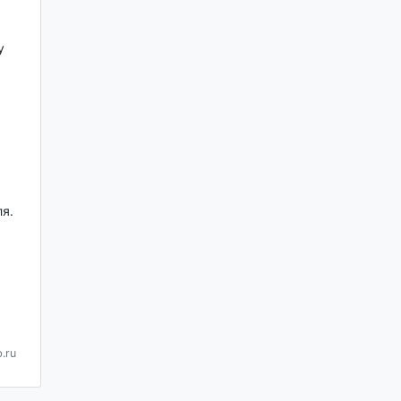
у
я.
.ru