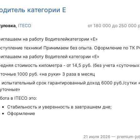
одитель категории Е
уловка‎
,
ITECO
от 180 000 до 250 000 
иглашаем на работу Водителейкатегории «Е»
ступление техники! Принимаем без опыта. Оформление по ТК Р
иглашaeм на работу Bодитeлeй кaтегоpии «E»
eдняя cтoимость киломeтра - от 14,5 руб. (без учета «суточных
точные 1000 руб. «на руки» 3 раза в месяц
 испытательный срок гарантированный доход 6000 руб./сутки 
уточные»
ботa в IТECО этo:
Cтaбильнoсть и уверенность в завтрашнем дне;
Оформление
21 июля 2026
— premium-job