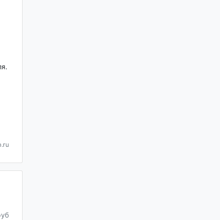
я.
.ru
руб