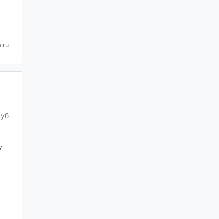
.ru
руб
у