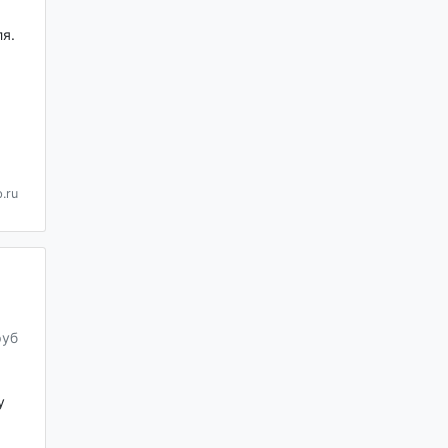
я.
.ru
руб
у