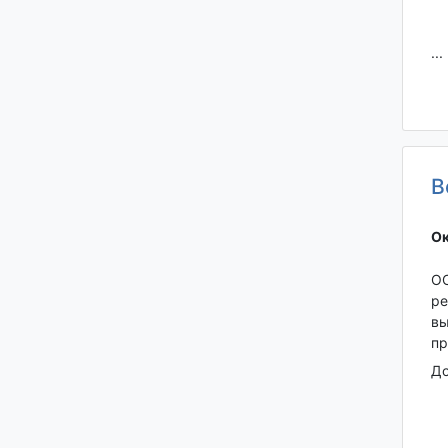
...
В
Ок
ОО
ре
вы
пр
До